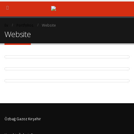
Ev
Portfolios
Website
Website
WIDE SLIDER
Website
FULL WIDTH SLIDER
Website
CAROUSEL
Website
Özbağ Gazoz Kırşehir