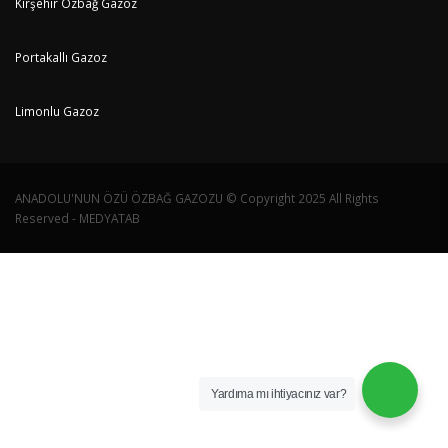
Kırşehir Özbağ Gazoz
Portakallı Gazoz
Limonlu Gazoz
ANADOLU'NUN ÖZÜ ÖZBAĞ GAZOZU © Copyright 2025 All Rights
Reserved - MEDYATAB
Yardıma mı ihtiyacınız var?