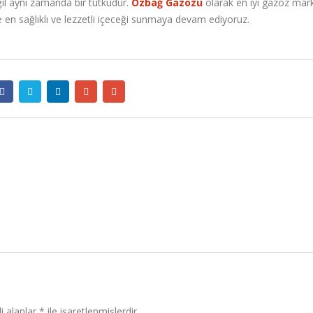
ğil aynı zamanda bir tutkudur.
Özbağ Gazozu
olarak en iyi gazoz marka
e en sağlıklı ve lezzetli içeceği sunmaya devam ediyoruz.
i alanlar
*
ile işaretlenmişlerdir