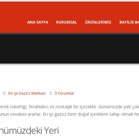
ANA SAYFA
KURUMSAL
ÜRÜNLERIMIZ
BAYİLİK 
En iyi Gazoz Markası
0 Yorumlar
 tükettiği, ferahlatıcı ve nostaljik bir içecektir. Günümüzde pek çok 
un cevabını ararlar. En iyi gazoz hem doğal içeriklere sahip olmalı h
nümüzdeki Yeri