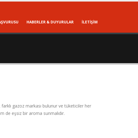
BAŞVURUSU
HABERLER & DUYURULAR
İLETİŞİM
farklı gazoz markası bulunur ve tüketiciler her
em de eşsiz bir aroma sunmalıdır.