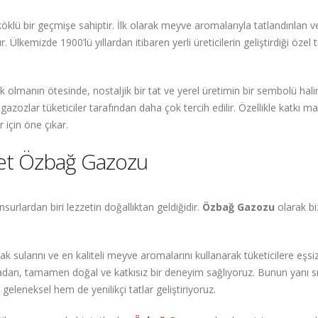
 bir geçmişe sahiptir. İlk olarak meyve aromalarıyla tatlandırılan ve h
 Ülkemizde 1900’lü yıllardan itibaren yerli üreticilerin geliştirdiği özel
 olmanın ötesinde, nostaljik bir tat ve yerel üretimin bir sembolü hali
p gazozlar tüketiciler tarafından daha çok tercih edilir. Özellikle kat
r için öne çıkar.
zzet Özbağ Gazozu
urlardan biri lezzetin doğallıktan geldiğidir.
Özbağ Gazozu
olarak bi
 sularını ve en kaliteli meyve aromalarını kullanarak tüketicilere eşsi
dan, tamamen doğal ve katkısız bir deneyim sağlıyoruz. Bunun yanı sır
geleneksel hem de yenilikçi tatlar geliştiriyoruz.