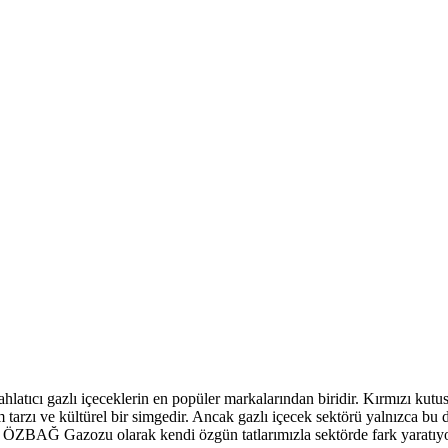
hlatıcı gazlı içeceklerin en popüler markalarından biridir. Kırmızı kutu
 tarzı ve kültürel bir simgedir. Ancak gazlı içecek sektörü yalnızca bu de
iz ÖZBAĞ Gazozu olarak kendi özgün tatlarımızla sektörde fark yaratıyor