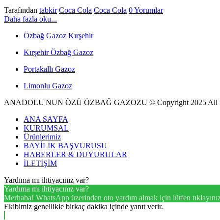
Tarafından
tabkir
Coca Cola
Coca Cola
0 Yorumlar
Daha fazla oku...
Özbağ Gazoz Kırşehir
Kırşehir Özbağ Gazoz
Portakallı Gazoz
Limonlu Gazoz
ANADOLU'NUN ÖZÜ ÖZBAĞ GAZOZU © Copyright 2025 All R
ANA SAYFA
KURUMSAL
Ürünlerimiz
BAYİLİK BAŞVURUSU
HABERLER & DUYURULAR
İLETİŞİM
Yardıma mı ihtiyacınız var?
Yardıma mı ihtiyacınız var?
Merhaba! WhatsApp üzerinden oto yardım almak için lütfen tıklayınız
Ekibimiz genellikle birkaç dakika içinde yanıt verir.