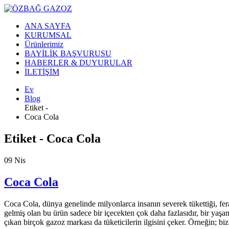
ANA SAYFA
KURUMSAL
Ürünlerimiz
BAYİLİK BAŞVURUSU
HABERLER & DUYURULAR
İLETİŞİM
Ev
Blog
Etiket -
Coca Cola
Etiket - Coca Cola
09
Nis
Coca Cola
Coca Cola, dünya genelinde milyonlarca insanın severek tükettiği, fera
gelmiş olan bu ürün sadece bir içecekten çok daha fazlasıdır, bir yaşam
çıkan birçok gazoz markası da tüketicilerin ilgisini çeker. Örneğin; b