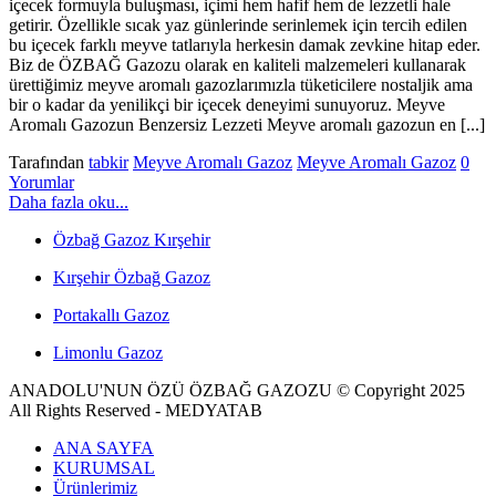
içecek formuyla buluşması, içimi hem hafif hem de lezzetli hale
getirir. Özellikle sıcak yaz günlerinde serinlemek için tercih edilen
bu içecek farklı meyve tatlarıyla herkesin damak zevkine hitap eder.
Biz de ÖZBAĞ Gazozu olarak en kaliteli malzemeleri kullanarak
ürettiğimiz meyve aromalı gazozlarımızla tüketicilere nostaljik ama
bir o kadar da yenilikçi bir içecek deneyimi sunuyoruz. Meyve
Aromalı Gazozun Benzersiz Lezzeti Meyve aromalı gazozun en [...]
Tarafından
tabkir
Meyve Aromalı Gazoz
Meyve Aromalı Gazoz
0
Yorumlar
Daha fazla oku...
Özbağ Gazoz Kırşehir
Kırşehir Özbağ Gazoz
Portakallı Gazoz
Limonlu Gazoz
ANADOLU'NUN ÖZÜ ÖZBAĞ GAZOZU © Copyright 2025
All Rights Reserved - MEDYATAB
ANA SAYFA
KURUMSAL
Ürünlerimiz